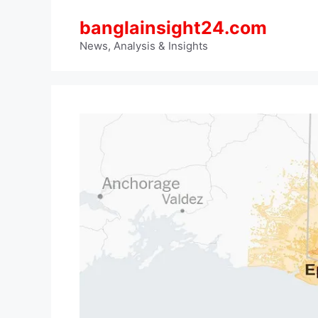
Skip
banglainsight24.com
to
content
News, Analysis & Insights