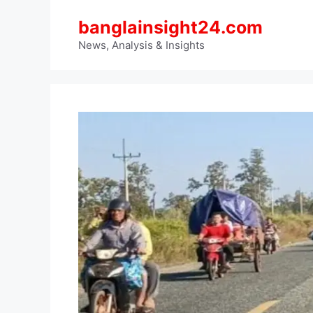
Skip
banglainsight24.com
to
content
News, Analysis & Insights