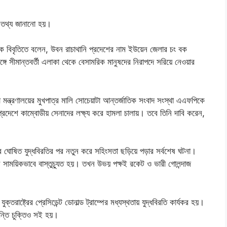
 এ তথ্য জানানো হয়।
এক বিবৃতিতে বলেন, উবন রাচাথানি প্রদেশের নাম ইউয়েন জেলার চং বক
ে সীমান্তবর্তী এলাকা থেকে বেসামরিক মানুষদের নিরাপদে সরিয়ে নেওয়ার
া মন্ত্রণালয়ের মুখপাত্র মালি সোচেয়াটা আন্তর্জাতিক সংবাদ সংস্থা এএফপিকে
্রদেশে কাম্বোডীয় সেনাদের লক্ষ্য করে হামলা চালায়। তবে তিনি দাবি করেন,
পর ঘোষিত যুদ্ধবিরতির পর নতুন করে সহিংসতা ছড়িয়ে পড়ার সর্বশেষ ঘটনা।
 সাময়িকভাবে বাস্তুচ্যুত হয়। তখন উভয় পক্ষই রকেট ও ভারী গোলন্দাজ
্তরাষ্ট্রের প্রেসিডেন্ট ডোনাল্ড ট্রাম্পের মধ্যস্থতায় যুদ্ধবিরতি কার্যকর হয়।
ান্তি চুক্তিও সই হয়।