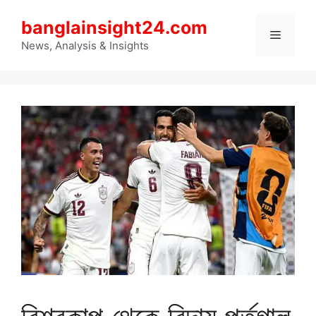
Skip
banglainsight24.com
to
Menu
content
News, Analysis & Insights