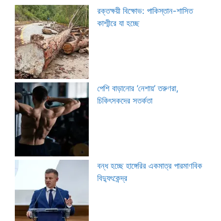
রক্তক্ষয়ী বিক্ষোভ: পাকিস্তান-শাসিত
কাশ্মীরে যা হচ্ছে
পেশি বাড়ানোর ‘নেশায়’ তরুণরা,
চিকিৎসকদের সতর্কতা
বন্ধ হচ্ছে হাঙ্গেরির একমাত্র পারমাণবিক
বিদ্যুৎকেন্দ্র