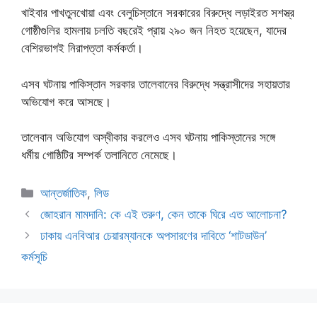
খাইবার পাখতুনখোয়া এবং বেলুচিস্তানে সরকারের বিরুদ্ধে লড়াইরত সশস্ত্র
গোষ্ঠীগুলির হামলায় চলতি বছরেই প্রায় ২৯০ জন নিহত হয়েছেন, যাদের
বেশিরভাগই নিরাপত্তা কর্মকর্তা।
এসব ঘটনায় পাকিস্তান সরকার তালেবানের বিরুদ্ধে সন্ত্রাসীদের সহায়তার
অভিযোগ করে আসছে।
তালেবান অভিযোগ অস্বীকার করলেও এসব ঘটনায় পাকিস্তানের সঙ্গে
ধর্মীয় গোষ্ঠিটির সম্পর্ক তলানিতে নেমেছে।
Categories
আন্তর্জাতিক
,
লিড
জোহরান মামদানি: কে এই তরুণ, কেন তাকে ঘিরে এত আলোচনা?
ঢাকায় এনবিআর চেয়ারম্যানকে অপসারণের দাবিতে ‘শাটডাউন’
কর্মসূচি