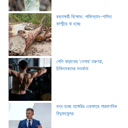
রক্তক্ষয়ী বিক্ষোভ: পাকিস্তান-শাসিত
কাশ্মীরে যা হচ্ছে
পেশি বাড়ানোর ‘নেশায়’ তরুণরা,
চিকিৎসকদের সতর্কতা
বন্ধ হচ্ছে হাঙ্গেরির একমাত্র পারমাণবিক
বিদ্যুৎকেন্দ্র