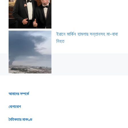
ইরানে মার্কিন হামলায় সন্তানসহ মা-বাবা
নিহত
আমাদের সম্পর্কে
যোগাযোগ
নৈতিকতার মানদণ্ড