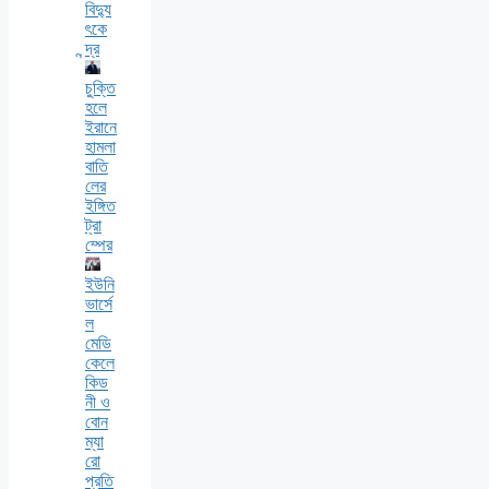
বিদ্যু
ৎকে
ন্দ্র
চুক্তি
হলে
ইরানে
হামলা
বাতি
লের
ইঙ্গিত
ট্রা
ম্পের
ইউনি
ভার্সে
ল
মেডি
কেলে
কিড
নী ও
বোন
ম্যা
রো
প্রতি