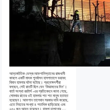
আন্তর্জাতিক ডেস্ক:আফগানিস্তানের রাজধানী
কাবলে একটি মাদক পুনর্বাসন হাসপাতালে ভয়াবহ
বিমান হামলার ঘটনা ঘটেছে। প্রত্যক্ষদর্শীরা
বলছেন, সেই রাতটি ছিল যেন ‘কিয়ামতের দিন’।
বার্তা সংস্থা রয়টার্স -এর প্রতিবেদনে জানা গেছে,
সোমবার রাতের ওই হামলায় শত শত মানুষ হতাহত
হয়েছেন। আফগান তালেবান সরকার দাবি করেছে,
এতে নিহতের সংখ্যা ৪ শতাধিক ছাড়িয়েছে এবং
২৫০ জন আহত হয়েছেন। হামলা চালানোর …