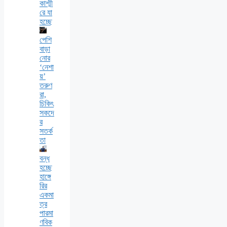
কাশ্মী
রে যা
হচ্ছে
পেশি
বাড়া
নোর
‘নেশা
য়’
তরুণ
রা,
চিকিৎ
সকদে
র
সতর্ক
তা
বন্ধ
হচ্ছে
হাঙ্গে
রির
একমা
ত্র
পারমা
ণবিক