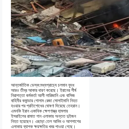
আন্তর্জাতিক ডেস্ক:মধ্যপ্রাচ্যে চলমান যুদ্ধ
আরও তীব্র আকার ধারণ করেছে। ইরানের শীর্ষ
নিরাপত্তা কর্মকর্তা আলী লারিজানি এবং বাসিজ
বাহিনীর কমান্ডার গোলাম রেজা সোলাইমানি নিহত
হওয়ার পর প্রতিশোধের ঘোষণা দিয়েছে তেহরান।
এমনকি ইরান একাধিক ক্ষেপণাস্ত্র হামলায়
ইসরাইলের রামাত গান এলাকায় অন্তত দুইজন
নিহত হয়েছেন। এছাড়া তেল আবিব ও আশপাশের
এলাকায় ব্যাপক ক্ষয়ক্ষতির খবর পাওয়া গেছে।