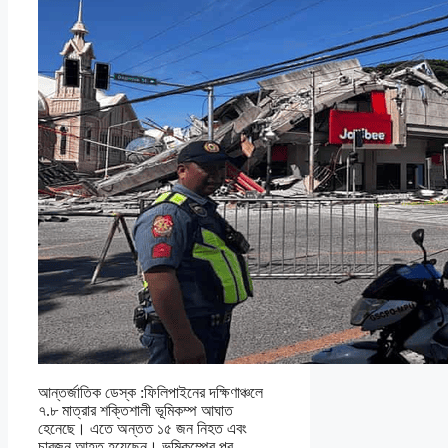
আন্তর্জাতিক ডেস্ক :ফিলিপাইনের দক্ষিণাঞ্চলে
৭.৮ মাত্রার শক্তিশালী ভূমিকম্প আঘাত
হেনেছে। এতে অন্তত ১৫ জন নিহত এবং
চারজন আহত হয়েছেন। ভূমিকম্পের পর