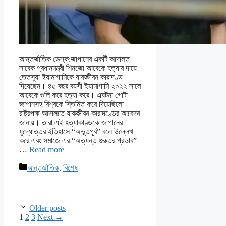
আন্তর্জাতিক ডেস্ক:জাপানের একটি আদালত
সাবেক প্রধানমন্ত্রী শিনজো আবেকে হত্যার দায়ে
তেতসুয়া ইয়ামাগামিকে যাবজ্জীবন কারাদণ্ড
দিয়েছেন। ৪৫ বছর বয়সী ইয়ামাগামি ২০২২ সালে
আবেকে গুলি করে হত্যা করে। এঘটনা গোটা
জাপানসহ বিশ্বকে স্তিমিত করে দিয়েছিলো।
রাষ্ট্রপক্ষ আদালতে যাবজ্জীবন কারাদণ্ডের আবেদন
জানায়। তারা এই হত্যাকাণ্ডকে জাপানের
যুদ্ধোত্তর ইতিহাসে “অভূতপূর্ব” বলে উল্লেখ
করে এবং সমাজে এর “অত্যন্ত গুরুতর প্রভাব”
…
Read more
Categories
আন্তর্জাতিক
,
বিশেষ
Older posts
Page
Page
Page
1
2
3
Next
→