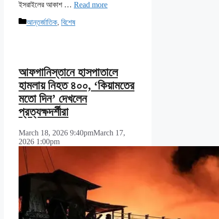
ইসরাইলের আকাশ …
Read more
Categories
আন্তর্জাতিক
,
বিশেষ
আফগানিস্তানে হাসপাতালে
হামলায় নিহত ৪০০, ‘কিয়ামতের
মতো দিন’ দেখলেন
প্রত্যক্ষদর্শীরা
March 18, 2026 9:40pm
March 17,
2026 1:00pm