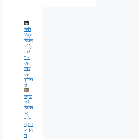
ভিনি
সিয়ুস
রিয়াল
মাদ্রি
দেই
থাক
ছেন,
করে
ছেন
চুক্তি
ও
রক্ত
ক্ষয়ী
বিক্ষো
ভ:
পাকি
স্তান
-শাসি
ত