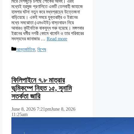
ঘিরে দেশজুড়ে চলছে শোকের আবহ। এরই
মধ্যেই হরমুজ প্রণালিতে একটি তেলবাহী জাহাজে
হামলার ঘটনা নতুন করে মধ্যপ্রাচ্যে উত্তেজনা
বাড়িয়েছে। একই সময়ে যুক্তরাষ্ট্র ও ইরানের
মধ্যে সমঝোতা (এমওইউ) বাস্তবায়ন নিয়ে
আবারও কূটনৈতিক বাকযুদ্ধ শুরু হয়েছে। মঙ্গলবার
ইরানের ধর্মীয় নগরী কোমে খামেনি ও তার পরিবারের
সদস্যদের জানাজার …
Read more
Categories
আন্তর্জাতিক
,
বিশেষ
ফিলিপাইনে ৭.৮ মাত্রার
ভূমিকম্পে নিহত ১৫, সুনামি
সতর্কতা জারি
June 8, 2026 7:21pm
June 8, 2026
11:25am