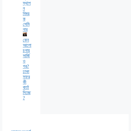
স্থাপ
ন
বিষয়
ক
সেমি
নার
কেন
আলো
চনায়
সার্জি
ও
গর?
ঢাকা
সফর
কী
বার্তা
দিচ্ছে
?