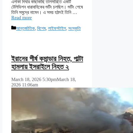
এলাকা দিঘার কাছাকাছি তালসারিতে একটি
টেলিভিশন ধারাবাহিকের শুটিং চলছিল। শুটিং শেষে
তিনি সমুদ্রে নামেন। এ সময় হঠাৎই তিনি …
Read more
Categories
আন্তর্জাতিক
,
বিশেষ
,
লাইফস্টাইল
,
সংস্কৃতি
ইরানের শীর্ষ কমান্ডার নিহত, পাল্টা
হামলায় ইসরাইলে নিহত ২
March 18, 2026 5:30pm
March 18,
2026 11:06am