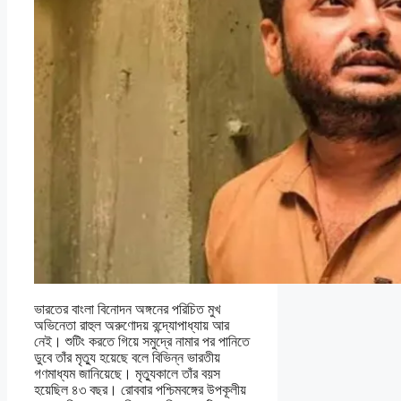
ভারতের বাংলা বিনোদন অঙ্গনের পরিচিত মুখ
অভিনেতা রাহুল অরুণোদয় বন্দ্যোপাধ্যায় আর
নেই। শুটিং করতে গিয়ে সমুদ্রে নামার পর পানিতে
ডুবে তাঁর মৃত্যু হয়েছে বলে বিভিন্ন ভারতীয়
গণমাধ্যম জানিয়েছে। মৃত্যুকালে তাঁর বয়স
হয়েছিল ৪৩ বছর। রোববার পশ্চিমবঙ্গের উপকূলীয়