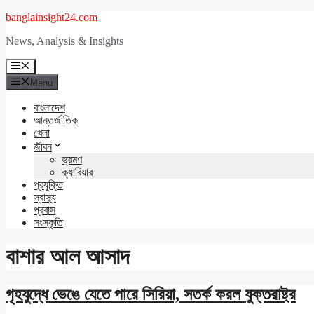
Skip
banglainsight24.com
to
News, Analysis & Insights
content
Menu
Menu
বাংলাদেশ
আন্তর্জাতিক
খেলা
জীবন
ভ্রমণ
ক্যারিয়ার
প্রযুক্তি
স্বাস্থ্য
প্রবাস
সংস্কৃতি
বাশার আল আসাদ
গৃহযুদ্ধে ভেঙে যেতে পারে সিরিয়া, সতর্ক করল যুক্তরাষ্ট্র