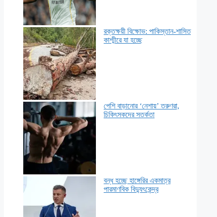
রক্তক্ষয়ী বিক্ষোভ: পাকিস্তান-শাসিত
কাশ্মীরে যা হচ্ছে
পেশি বাড়ানোর ‘নেশায়’ তরুণরা,
চিকিৎসকদের সতর্কতা
বন্ধ হচ্ছে হাঙ্গেরির একমাত্র
পারমাণবিক বিদ্যুৎকেন্দ্র