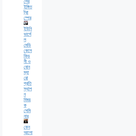
লের
ইঙ্গিত
ট্রা
ম্পের
ইউনি
ভার্সে
ল
মেডি
কেলে
কিড
নী ও
বোন
ম্যা
রো
প্রতি
স্থাপ
ন
বিষয়
ক
সেমি
নার
কেন
আলো