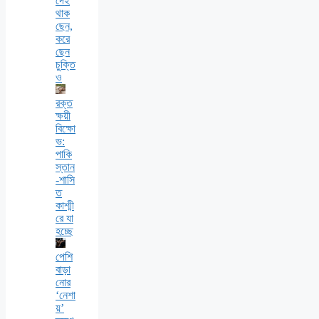
দেই
থাক
ছেন,
করে
ছেন
চুক্তি
ও
রক্ত
ক্ষয়ী
বিক্ষো
ভ:
পাকি
স্তান
-শাসি
ত
কাশ্মী
রে যা
হচ্ছে
পেশি
বাড়া
নোর
‘নেশা
য়’