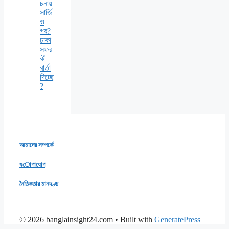
চনায়
সার্জি
ও
গর?
ঢাকা
সফর
কী
বার্তা
দিচ্ছে
?
আমাদের সম্পর্কে
যোগাযোগ
নৈতিকতার মানদণ্ড
© 2026 banglainsight24.com
• Built with
GeneratePress