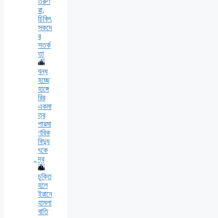
তরুণ
রা,
চিকিৎ
সকদে
র
সতর্ক
তা
বন্ধ
হচ্ছে
হাঙ্গে
রির
একমা
ত্র
পারমা
ণবিক
বিদ্যু
ৎকে
ন্দ্র
চুক্তি
হলে
ইরানে
হামলা
বাতি