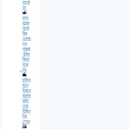
সতর্ক
তা
বন্ধ
হচ্ছে
হাঙ্গে
রির
একমা
ত্র
পারমা
ণবিক
বিদ্যু
ৎকে
ন্দ্র
চুক্তি
হলে
ইরানে
হামলা
বাতি
লের
ইঙ্গিত
ট্রা
ম্পের