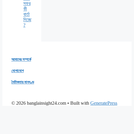
সফর
কী
বার্তা
দিচ্ছে
?
আমাদের সম্পর্কে
যোগাযোগ
নৈতিকতার মানদণ্ড
© 2026 banglainsight24.com
• Built with
GeneratePress