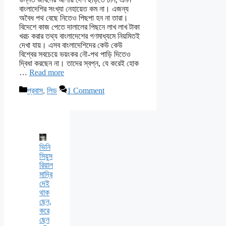
বাংলাদেশির সংখ্যা নেহায়েত কম না। এজন্য
অবৈধ পথ বেছে নিতেও পিছপা হন না তারা।
বিদেশে কাজ পেতে দালালের পিছনে লাখ লাখ টাকা
খরচ করার তথ্য বাংলাদেশের গণমাধ্যমে নিয়মিতই
দেখা যায়। এসব বাংলাদেশিদের কেউ কেউ
বিশ্বের সবচেয়ে ভয়ংকর নৌ-পথ পাড়ি দিতেও
দ্বিধা করছেন না। তাদের স্বপ্ন, যে করেই হোক
…
Read more
Categories
প্রবাস
,
লিড
1 Comment
ভিনি
সিয়ুস
রিয়াল
মাদ্রি
দেই
থাক
ছেন,
করে
ছেন