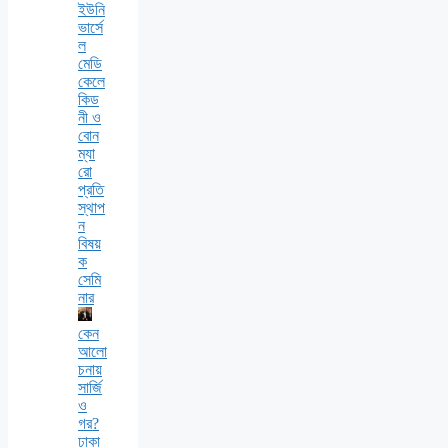
ইউনি
ভার্সে
ল
মেডি
কেলে
কিড
নী ও
বোন
ম্যা
রো
প্রতি
স্থাপ
ন
বিষয়
ক
সেমি
নার
কেন
আলো
চনায়
সার্জি
ও
গর?
ঢাকা