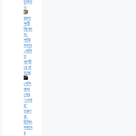
চুক্তি
ও
রক্ত
ক্ষয়ী
বিক্ষো
ভ:
পাকি
স্তান
-শাসি
ত
কাশ্মী
রে যা
হচ্ছে
পেশি
বাড়া
নোর
‘নেশা
য়’
তরুণ
রা,
চিকিৎ
সকদে
র