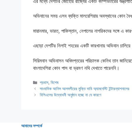
এর মধ্যে দেশটির জোহোর রাজ্যের একটি কম্পিউটারের যন্ত্র
অভিযানের সময় এসব ব্যক্তি মালয়েশিয়ায় অবস্থানের কোন বৈ
মায়ানমার, ভারত, পাকিস্তান, নেপালের নাগরিকদের সঙ্গে এ 
এছাড়া দেশটির নিলাই শহরের একটি কারখানায় অভিযান চালিয়
সিরিমবান অভিবাসন অধিদপ্তরের পরিচালক কেনিথ তান জানিয়ে
বাংলাদেশিরা কোন পাস বা ভ্রমণ নথি দেখাতে পারেননি।
Categories
প্রবাস
,
বিশেষ
সাংবাদিক আনিস আলমগীরের মুক্তি দাবি অ্যামনেস্টি ইন্টারন্যাশনালের
বিপিএলের উদ্বোধনী অনুষ্ঠান হচ্ছে না যে কারণে
আমাদের সম্পর্কে