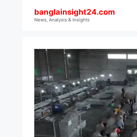
Skip
banglainsight24.com
to
content
News, Analysis & Insights