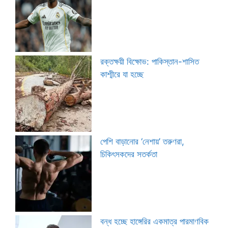
রক্তক্ষয়ী বিক্ষোভ: পাকিস্তান-শাসিত
কাশ্মীরে যা হচ্ছে
পেশি বাড়ানোর ‘নেশায়’ তরুণরা,
চিকিৎসকদের সতর্কতা
বন্ধ হচ্ছে হাঙ্গেরির একমাত্র পারমাণবিক