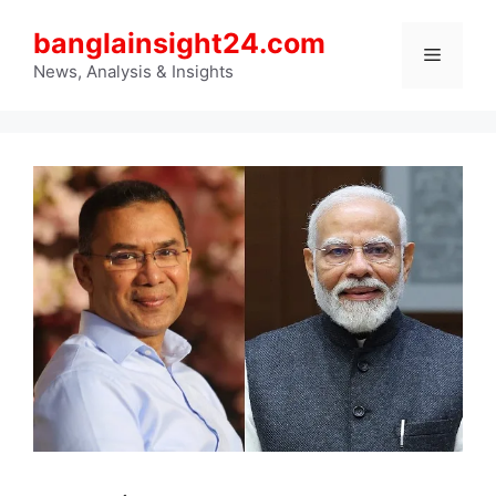
Skip
banglainsight24.com
to
Menu
content
News, Analysis & Insights