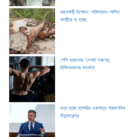
রক্তক্ষয়ী বিক্ষোভ: পাকিস্তান-শাসিত
কাশ্মীরে যা হচ্ছে
পেশি বাড়ানোর ‘নেশায়’ তরুণরা,
চিকিৎসকদের সতর্কতা
বন্ধ হচ্ছে হাঙ্গেরির একমাত্র পারমাণবিক
বিদ্যুৎকেন্দ্র