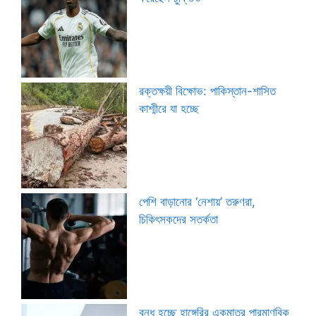
রক্তক্ষয়ী বিক্ষোভ: পাকিস্তান-শাসিত
কাশ্মীরে যা হচ্ছে
পেশি বাড়ানোর ‘নেশায়’ তরুণরা,
চিকিৎসকদের সতর্কতা
বন্ধ হচ্ছে হাঙ্গেরির একমাত্র পারমাণবিক