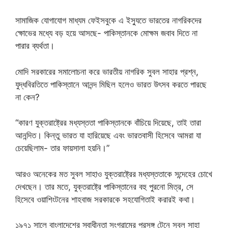
সামাজিক যোগাযোগ মাধ্যম ফেইসবুকে এ ইস্যুতে ভারতের নাগরিকদের
ক্ষোভের মধ্যে বড় হয়ে আসছে- পাকিস্তানকে মোক্ষম জবাব দিতে না
পারার ব্যর্থতা।
মোদি সরকারের সমালোচনা করে ভারতীয় নাগরিক সুবল সাহার প্রশ্ন,
যুদ্ধবিরতিতে পাকিস্তানে আনন্দ মিছিল হলেও ভারত উৎসব করতে পারছে
না কেন?
“কারণ যুক্তরাষ্ট্রের মধ্যস্ততা পাকিস্তানকে বাঁচিয়ে দিয়েছে, তাই তারা
আনন্দিত। কিন্তু ভারত যা হারিয়েছে এবং ভারতবাসী হিসেবে আমরা যা
চেয়েছিলাম- তার ফায়সালা হয়নি।”
আরও অনেকের মত সুবল সাহাও যুক্তরাষ্ট্রের মধ্যস্ততাকে সন্দেহের চোখে
দেখছেন। তার মতে, যুক্তরাষ্ট্রে পাকিস্তানের বহু পুরনো মিত্র, সে
হিসেবে ওয়াশিংটনের শাহবাজ সরকারকে সহযোগিতাই করারই কথা।
১৯৭১ সালে বাংলাদেশের স্বাধীনতা সংগ্রামের প্রসঙ্গ টেনে সুবল সাহা