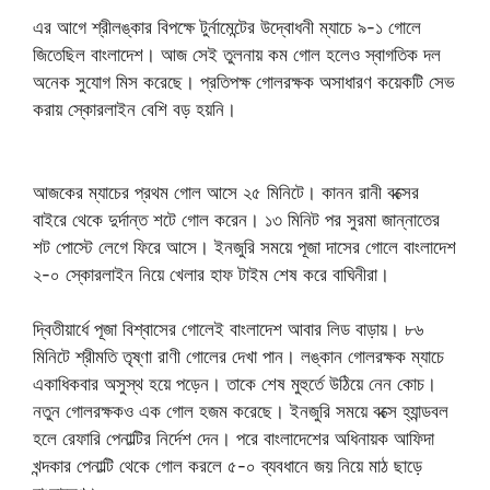
এর আগে শ্রীলঙ্কার বিপক্ষে টুর্নামেন্টের উদ্বোধনী ম্যাচে ৯-১ গোলে
জিতেছিল বাংলাদেশ। আজ সেই তুলনায় কম গোল হলেও স্বাগতিক দল
অনেক সুযোগ মিস করেছে। প্রতিপক্ষ গোলরক্ষক অসাধারণ কয়েকটি সেভ
করায় স্কোরলাইন বেশি বড় হয়নি।
আজকের ম্যাচের প্রথম গোল আসে ২৫ মিনিটে। কানন রানী বক্সের
বাইরে থেকে দুর্দান্ত শটে গোল করেন। ১৩ মিনিট পর সুরমা জান্নাতের
শট পোস্টে লেগে ফিরে আসে। ইনজুরি সময়ে পূজা দাসের গোলে বাংলাদেশ
২-০ স্কোরলাইন নিয়ে খেলার হাফ টাইম শেষ করে বাঘিনীরা।
দ্বিতীয়ার্ধে পূজা বিশ্বাসের গোলেই বাংলাদেশ আবার লিড বাড়ায়। ৮৬
মিনিটে শ্রীমতি তৃষ্ণা রাণী গোলের দেখা পান। লঙ্কান গোলরক্ষক ম্যাচে
একাধিকবার অসুস্থ হয়ে পড়েন। তাকে শেষ মুহুর্তে উঠিয়ে নেন কোচ।
নতুন গোলরক্ষকও এক গোল হজম করেছে। ইনজুরি সময়ে বক্সে হ্যান্ডবল
হলে রেফারি পেনাল্টির নির্দেশ দেন। পরে বাংলাদেশের অধিনায়ক আফিদা
খন্দকার পেনাল্টি থেকে গোল করলে ৫-০ ব্যবধানে জয় নিয়ে মাঠ ছাড়ে