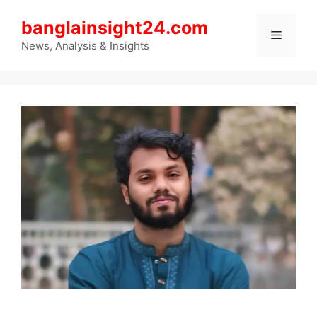
Skip
banglainsight24.com
to
Menu
content
News, Analysis & Insights