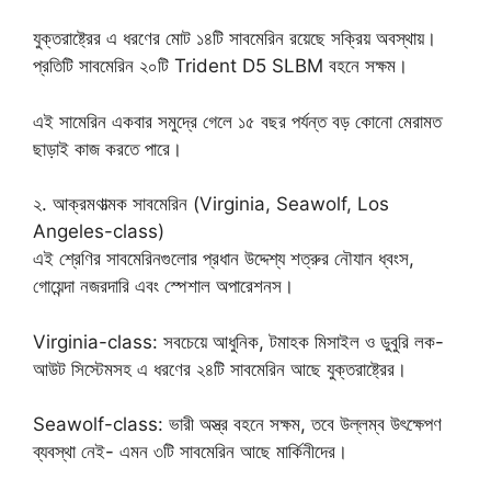
যুক্তরাষ্ট্রের এ ধরণের মোট ১৪টি সাবমেরিন রয়েছে সক্রিয় অবস্থায়।
প্রতিটি সাবমেরিন ২০টি Trident D5 SLBM বহনে সক্ষম।
এই সামেরিন একবার সমুদ্রে গেলে ১৫ বছর পর্যন্ত বড় কোনো মেরামত
ছাড়াই কাজ করতে পারে।
২. আক্রমণাত্মক সাবমেরিন (Virginia, Seawolf, Los
Angeles-class)
এই শ্রেণির সাবমেরিনগুলোর প্রধান উদ্দেশ্য শত্রুর নৌযান ধ্বংস,
গোয়েন্দা নজরদারি এবং স্পেশাল অপারেশনস।
Virginia-class: সবচেয়ে আধুনিক, টমাহক মিসাইল ও ডুবুরি লক-
আউট সিস্টেমসহ এ ধরণের ২৪টি সাবমেরিন আছে যুক্তরাষ্ট্রের।
Seawolf-class: ভারী অস্ত্র বহনে সক্ষম, তবে উল্লম্ব উৎক্ষেপণ
ব্যবস্থা নেই- এমন ৩টি সাবমেরিন আছে মার্কিনীদের।