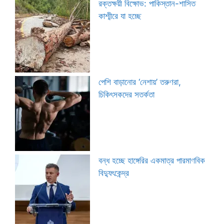
রক্তক্ষয়ী বিক্ষোভ: পাকিস্তান-শাসিত
কাশ্মীরে যা হচ্ছে
পেশি বাড়ানোর ‘নেশায়’ তরুণরা,
চিকিৎসকদের সতর্কতা
বন্ধ হচ্ছে হাঙ্গেরির একমাত্র পারমাণবিক
বিদ্যুৎকেন্দ্র