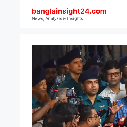
Skip
banglainsight24.com
to
content
News, Analysis & Insights