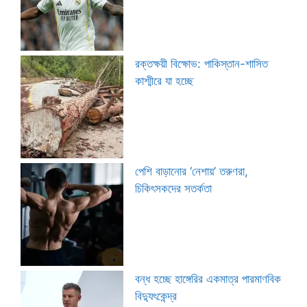
রক্তক্ষয়ী বিক্ষোভ: পাকিস্তান-শাসিত
কাশ্মীরে যা হচ্ছে
পেশি বাড়ানোর ‘নেশায়’ তরুণরা,
চিকিৎসকদের সতর্কতা
বন্ধ হচ্ছে হাঙ্গেরির একমাত্র পারমাণবিক
বিদ্যুৎকেন্দ্র