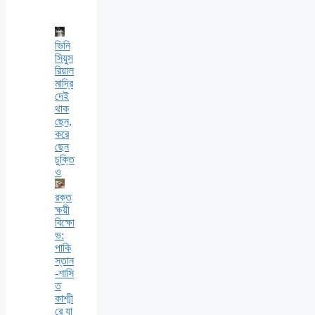
ভিনি
সিয়ুস
রিয়াল
মাদ্রি
দেই
থাক
ছেন,
করে
ছেন
চুক্তি
ও
রক্ত
ক্ষয়ী
বিক্ষো
ভ:
পাকি
স্তান
-শাসি
ত
কাশ্মী
রে যা