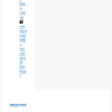
বিষয়
ক
সেমি
নার
কেন
আলো
চনায়
সার্জি
ও
গর?
ঢাকা
সফর
কী
বার্তা
দিচ্ছে
?
আমাদের সম্পর্কে