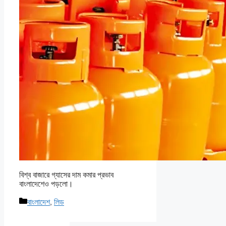
বিশ্ব বাজারে গ্যাসের দাম কমার প্রভাব
বাংলাদেশেও পড়লো।
Categories
বাংলাদেশ
,
লিড