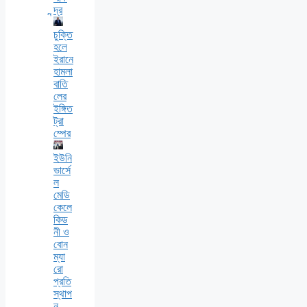
ন্দ্র
চুক্তি
হলে
ইরানে
হামলা
বাতি
লের
ইঙ্গিত
ট্রা
ম্পের
ইউনি
ভার্সে
ল
মেডি
কেলে
কিড
নী ও
বোন
ম্যা
রো
প্রতি
স্থাপ
ন