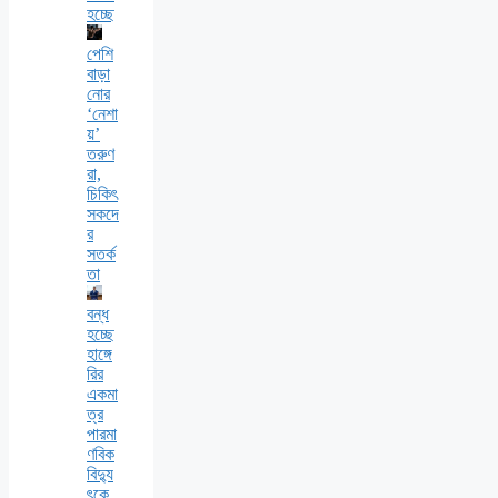
হচ্ছে
পেশি
বাড়া
নোর
‘নেশা
য়’
তরুণ
রা,
চিকিৎ
সকদে
র
সতর্ক
তা
বন্ধ
হচ্ছে
হাঙ্গে
রির
একমা
ত্র
পারমা
ণবিক
বিদ্যু
ৎকে