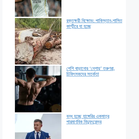
রক্তক্ষয়ী বিক্ষোভ: পাকিস্তান-শাসিত
কাশ্মীরে যা হচ্ছে
পেশি বাড়ানোর ‘নেশায়’ তরুণরা,
চিকিৎসকদের সতর্কতা
বন্ধ হচ্ছে হাঙ্গেরির একমাত্র
পারমাণবিক বিদ্যুৎকেন্দ্র