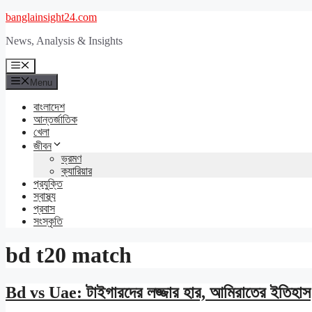
Skip
banglainsight24.com
to
News, Analysis & Insights
content
Menu
Menu
বাংলাদেশ
আন্তর্জাতিক
খেলা
জীবন
ভ্রমণ
ক্যারিয়ার
প্রযুক্তি
স্বাস্থ্য
প্রবাস
সংস্কৃতি
bd t20 match
Bd vs Uae: টাইগারদের লজ্জার হার, আমিরাতের ইতিহাস