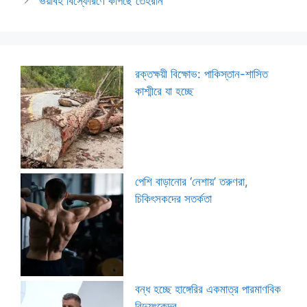
ভয়াবহ বিস্ফোরণে কাঁপছে তেহরান
রক্তক্ষয়ী বিক্ষোভ: পাকিস্তান-শাসিত
কাশ্মীরে যা হচ্ছে
পেশি বাড়ানোর ‘নেশায়’ তরুণরা,
চিকিৎসকদের সতর্কতা
বন্ধ হচ্ছে হাঙ্গেরির একমাত্র পারমাণবিক
বিদ্যুৎকেন্দ্র