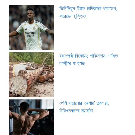
ভিনিসিয়ুস রিয়াল মাদ্রিদেই থাকছেন,
করেছেন চুক্তিও
রক্তক্ষয়ী বিক্ষোভ: পাকিস্তান-শাসিত
কাশ্মীরে যা হচ্ছে
পেশি বাড়ানোর ‘নেশায়’ তরুণরা,
চিকিৎসকদের সতর্কতা