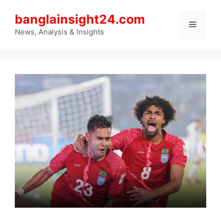
Skip
banglainsight24.com
to
Menu
content
News, Analysis & Insights