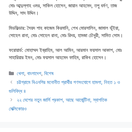
মোঃ আব্দুল্লাহ ওমর, সাকিল হোসেন, জায়ান আহমেদ, তপু বর্মণ, তাজ
উদ্দিন, সাদ উদ্দিন।
মিডফিল্ডার: সৈয়দ শাহ কাজেম কিরমানি, শেখ মোরসালিন, জামাল ভূঁইয়া,
সোহেল রানা, মোঃ সোহেল রানা, মোঃ রিদয়, হামজা চৌধুরী, সামিত সোম।
ফরোয়ার্ড: মোহাম্মদ ইব্রাহিম, আল আমিন, আরমান ফয়সাল আকাশ, মোঃ
সাহারিয়ার ইমন, মোঃ ফয়সাল আহমেদ ফাহিম, রাকিব হোসেন।
Categories
খেলা
,
বাংলাদেশ
,
বিশেষ
চট্টগ্রামে বিএনপির মনোনীত প্রার্থীর গণসংযোগে হামলা, নিহত ১ ও
গুলিবিদ্ধ ৪
২২ দেশের নতুন জার্সি প্রকাশ, আছে আর্জেন্টিনা, স্বাগতিক
মেক্সিকোরও