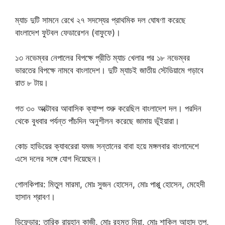
ম্যাচ দুটি সামনে রেখে ২৭ সদস্যের প্রাথমিক দল ঘোষণা করেছে
বাংলাদেশ ফুটবল ফেডারেশন (বাফুফে)।
১৩ নভেম্বর নেপালের বিপক্ষে প্রীতি ম্যাচ খেলার পর ১৮ নভেম্বর
ভারতের বিপক্ষে নামবে বাংলাদেশ। দুটি ম্যাচই জাতীয় স্টেডিয়ামে গড়াবে
রাত ৮ টায়।
গত ৩০ অক্টোবর আবাসিক ক্যাম্প শুরু করেছিল বাংলাদেশ দল। পরদিন
থেকে বুধবার পর্যন্ত পাঁচদিন অনুশীলন করেছে জামায় ভূঁইয়ারা।
কোচ হাভিয়ের ক্যাবরেরা যমজ সন্তানের বাবা হয়ে মঙ্গলবার বাংলাদেশে
এসে দলের সঙ্গে যোগ দিয়েছেন।
গোলকিপার: মিতুল মারমা, মোঃ সুজন হোসেন, মোঃ পাপ্পু হোসেন, মেহেদী
হাসান শ্রাবণ।
ডিফেন্ডার: তারিক রায়হান কাজী, মোঃ রহমত মিয়া, মোঃ শাকিল আহাদ তপু,