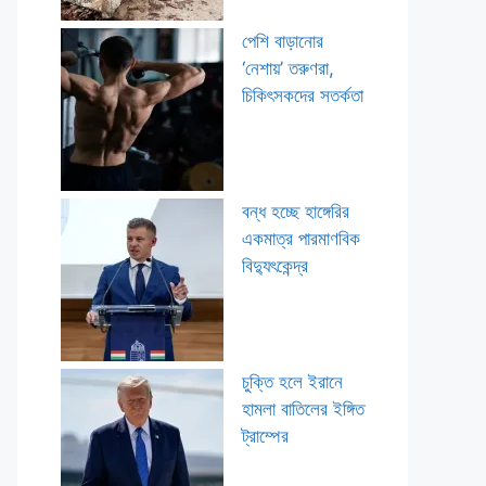
পেশি বাড়ানোর
‘নেশায়’ তরুণরা,
চিকিৎসকদের সতর্কতা
বন্ধ হচ্ছে হাঙ্গেরির
একমাত্র পারমাণবিক
বিদ্যুৎকেন্দ্র
চুক্তি হলে ইরানে
হামলা বাতিলের ইঙ্গিত
ট্রাম্পের