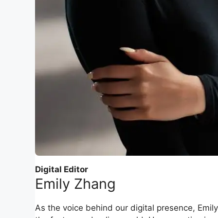
Digital Editor
Emily Zhang
As the voice behind our digital presence, Emil