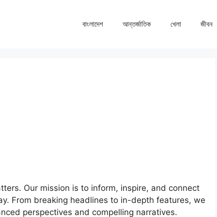
বাংলাদেশ
আন্তর্জাতিক
খেলা
জীবন
ters. Our mission is to inform, inspire, and connect
ay. From breaking headlines to in-depth features, we
anced perspectives and compelling narratives.