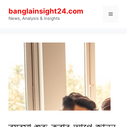
Skip
banglainsight24.com
to
Menu
content
News, Analysis & Insights