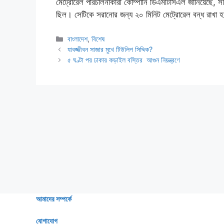
মেট্রোরেল পরিচালনাকারী কোম্পানি ডিএমটিসিএল জানিয়েছে, স
ছিল। সেটিকে সরানোর জন্য ২০ মিনিট মেট্রোরেল বন্ধ রাখা 
Categories
বাংলাদেশ
,
বিশেষ
যাবজ্জীবন সাজার মুখে টিউলিপ সিদ্দিক?
৫ ঘণ্টা পর ঢাকার কড়াইল বস্তির আগুন নিয়ন্ত্রণে
আমাদের সম্পর্কে
যোগাযোগ