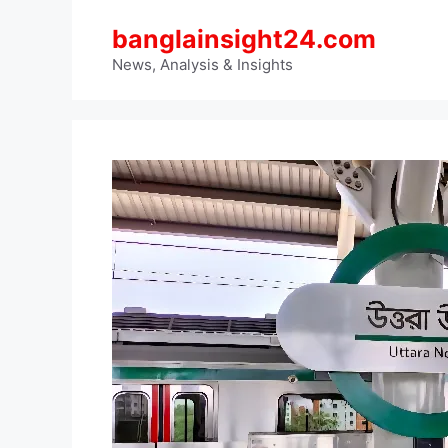
Skip
banglainsight24.com
to
content
News, Analysis & Insights