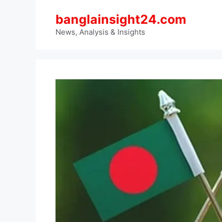
Skip
banglainsight24.com
to
content
News, Analysis & Insights