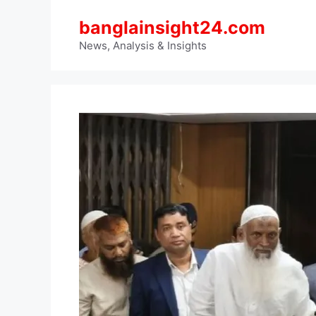
Skip
banglainsight24.com
to
content
News, Analysis & Insights