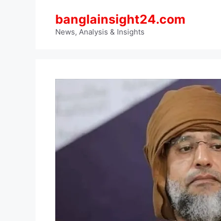
Skip
banglainsight24.com
to
content
News, Analysis & Insights