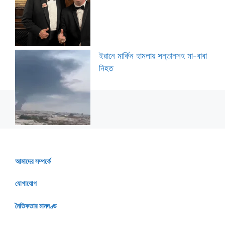
ইরানে মার্কিন হামলায় সন্তানসহ মা-বাবা
নিহত
আমাদের সম্পর্কে
যোগাযোগ
নৈতিকতার মানদণ্ড