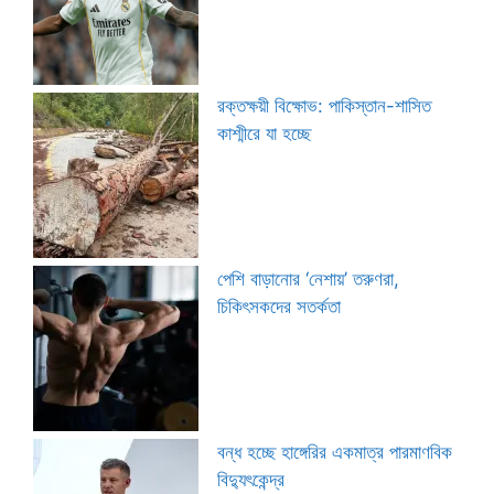
রক্তক্ষয়ী বিক্ষোভ: পাকিস্তান-শাসিত
কাশ্মীরে যা হচ্ছে
পেশি বাড়ানোর ‘নেশায়’ তরুণরা,
চিকিৎসকদের সতর্কতা
বন্ধ হচ্ছে হাঙ্গেরির একমাত্র পারমাণবিক
বিদ্যুৎকেন্দ্র