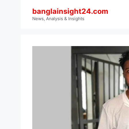
Skip
banglainsight24.com
to
content
News, Analysis & Insights