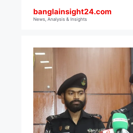
Skip
banglainsight24.com
to
content
News, Analysis & Insights