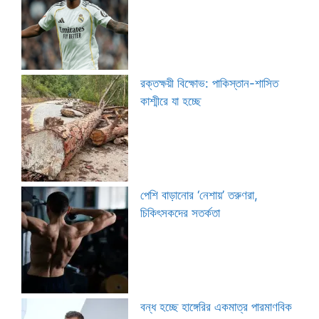
রক্তক্ষয়ী বিক্ষোভ: পাকিস্তান-শাসিত
কাশ্মীরে যা হচ্ছে
পেশি বাড়ানোর ‘নেশায়’ তরুণরা,
চিকিৎসকদের সতর্কতা
বন্ধ হচ্ছে হাঙ্গেরির একমাত্র পারমাণবিক