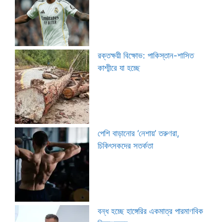
রক্তক্ষয়ী বিক্ষোভ: পাকিস্তান-শাসিত
কাশ্মীরে যা হচ্ছে
পেশি বাড়ানোর ‘নেশায়’ তরুণরা,
চিকিৎসকদের সতর্কতা
বন্ধ হচ্ছে হাঙ্গেরির একমাত্র পারমাণবিক