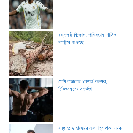
রক্তক্ষয়ী বিক্ষোভ: পাকিস্তান-শাসিত
কাশ্মীরে যা হচ্ছে
পেশি বাড়ানোর ‘নেশায়’ তরুণরা,
চিকিৎসকদের সতর্কতা
বন্ধ হচ্ছে হাঙ্গেরির একমাত্র পারমাণবিক