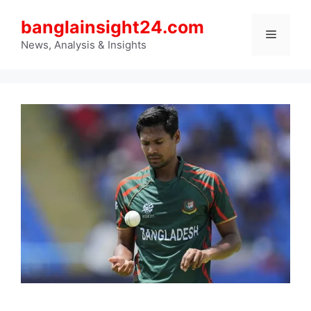
Skip
banglainsight24.com
to
Menu
content
News, Analysis & Insights