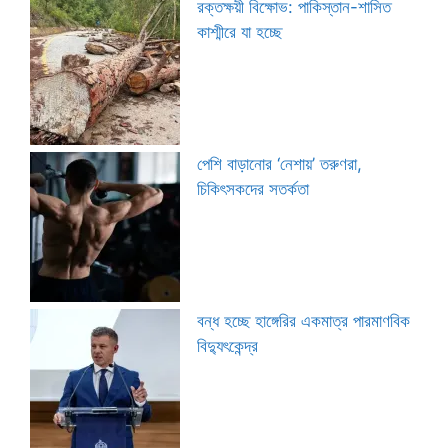
রক্তক্ষয়ী বিক্ষোভ: পাকিস্তান-শাসিত
কাশ্মীরে যা হচ্ছে
পেশি বাড়ানোর ‘নেশায়’ তরুণরা,
চিকিৎসকদের সতর্কতা
বন্ধ হচ্ছে হাঙ্গেরির একমাত্র পারমাণবিক
বিদ্যুৎকেন্দ্র