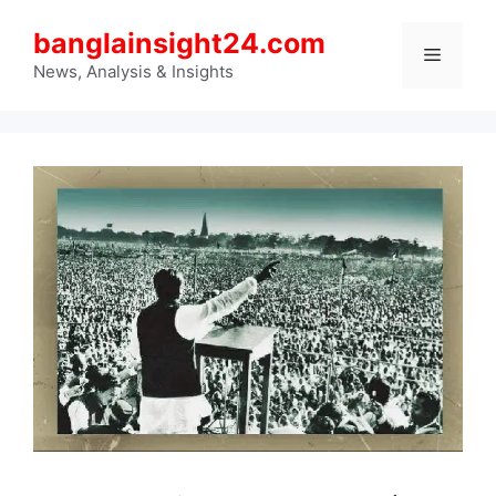
Skip
banglainsight24.com
to
Menu
content
News, Analysis & Insights