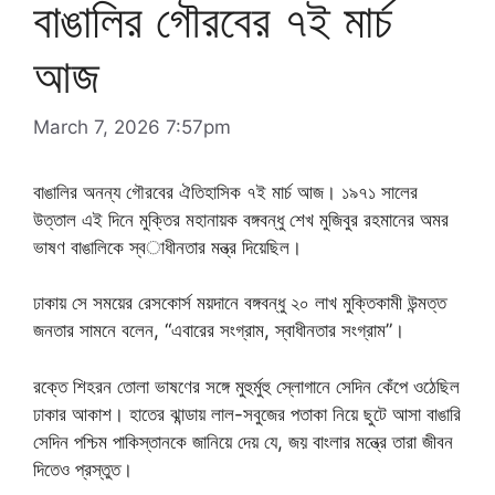
বাঙালির গৌরবের ৭ই মার্চ
আজ
March 7, 2026 7:57pm
বাঙালির অনন্য গৌরবের ঐতিহাসিক ৭ই মার্চ আজ। ১৯৭১ সালের
উত্তাল এই দিনে মুক্তির মহানায়ক বঙ্গবন্ধু শেখ মুজিবুর রহমানের অমর
ভাষণ বাঙালিকে স্বাধীনতার মন্ত্র দিয়েছিল।
ঢাকায় সে সময়ের রেসকোর্স ময়দানে বঙ্গবন্ধু ২০ লাখ মুক্তিকামী উন্মত্ত
জনতার সামনে বলেন, “এবারের সংগ্রাম, স্বাধীনতার সংগ্রাম”।
রক্তে শিহরন তোলা ভাষণের সঙ্গে মুহুর্মুহু স্লোগানে সেদিন কেঁপে ওঠেছিল
ঢাকার আকাশ। হাতের ঝান্ডায় লাল-সবুজের পতাকা নিয়ে ছুটে আসা বাঙারি
সেদিন পশ্চিম পাকিস্তানকে জানিয়ে দেয় যে, জয় বাংলার মন্ত্রে তারা জীবন
দিতেও প্রস্তুত।