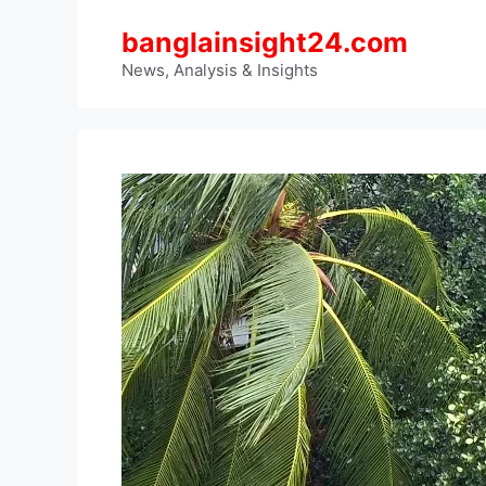
Skip
banglainsight24.com
to
content
News, Analysis & Insights