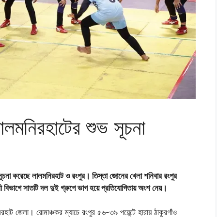
ালমনিরহাটের শুভ সূচনা
শুভসূচনা করেছে লালমনিরহাট ও রংপুর। তিস্তা জোনের খেলা শনিবার রংপুর
রী বিভাগে সাতটি দল দুই গ্রুপে ভাগ হয়ে প্রতিযোগিতায় অংশ নেয়।
রহাট জেলা। রোমাঞ্চকর ম্যাচে রংপুর ৫৬-৩৯ পয়েন্টে হারায় ঠাকুরগাঁও