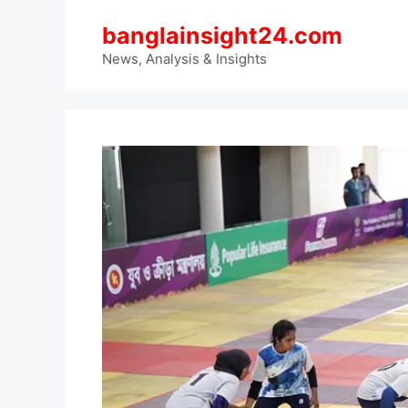
Skip
banglainsight24.com
to
content
News, Analysis & Insights