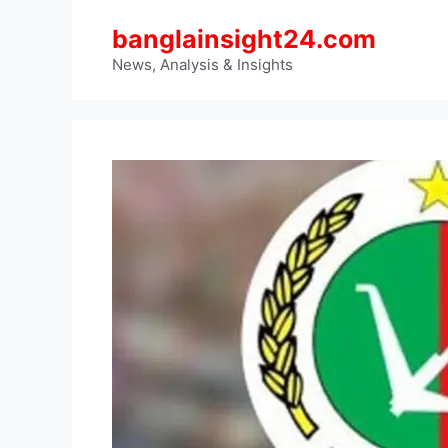
Skip
banglainsight24.com
to
content
News, Analysis & Insights