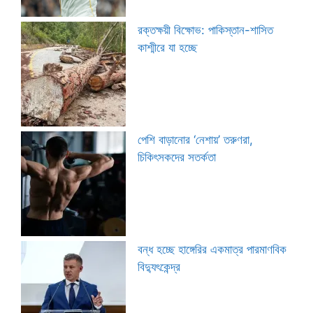
রক্তক্ষয়ী বিক্ষোভ: পাকিস্তান-শাসিত
কাশ্মীরে যা হচ্ছে
পেশি বাড়ানোর ‘নেশায়’ তরুণরা,
চিকিৎসকদের সতর্কতা
বন্ধ হচ্ছে হাঙ্গেরির একমাত্র পারমাণবিক
বিদ্যুৎকেন্দ্র