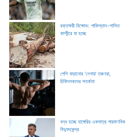
রক্তক্ষয়ী বিক্ষোভ: পাকিস্তান-শাসিত
কাশ্মীরে যা হচ্ছে
পেশি বাড়ানোর ‘নেশায়’ তরুণরা,
চিকিৎসকদের সতর্কতা
বন্ধ হচ্ছে হাঙ্গেরির একমাত্র পারমাণবিক
বিদ্যুৎকেন্দ্র