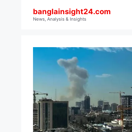
Skip
banglainsight24.com
to
content
News, Analysis & Insights