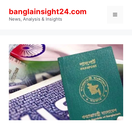
Skip
banglainsight24.com
to
Menu
content
News, Analysis & Insights