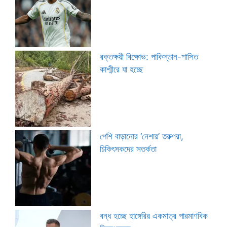
রক্তক্ষয়ী বিক্ষোভ: পাকিস্তান-শাসিত
কাশ্মীরে যা হচ্ছে
পেশি বাড়ানোর ‘নেশায়’ তরুণরা,
চিকিৎসকদের সতর্কতা
বন্ধ হচ্ছে হাঙ্গেরির একমাত্র পারমাণবিক