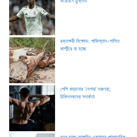
করেছেন চুক্তিও
রক্তক্ষয়ী বিক্ষোভ: পাকিস্তান-শাসিত
কাশ্মীরে যা হচ্ছে
পেশি বাড়ানোর ‘নেশায়’ তরুণরা,
চিকিৎসকদের সতর্কতা
বন্ধ হচ্ছে হাঙ্গেরির একমাত্র পারমাণবিক