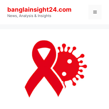
Skip
banglainsight24.com
to
Menu
content
News, Analysis & Insights