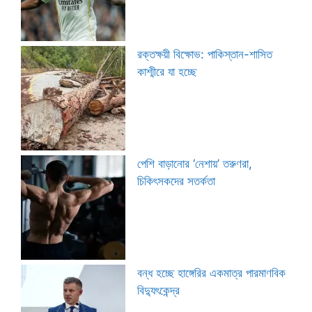
রক্তক্ষয়ী বিক্ষোভ: পাকিস্তান-শাসিত
কাশ্মীরে যা হচ্ছে
পেশি বাড়ানোর ‘নেশায়’ তরুণরা,
চিকিৎসকদের সতর্কতা
বন্ধ হচ্ছে হাঙ্গেরির একমাত্র পারমাণবিক
বিদ্যুৎকেন্দ্র