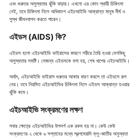
এবং গুরুতর অসুস্থতার ঝুঁকি বাড়ায়। এখনো এর কোন স্থায়ী চিকিৎসা
নেই, তবে চিকিৎসা নিলে অধিকাংশ এইচআইভি আক্রান্ত মানুষ দীর্ঘ ও
সুস্থ জীবনযাপন করতে পারেন।
এইডস (AIDS) কি?
এইডস হলো এইচআইভি ভাইরাসের কারণে শরীরে তৈরি হওয়া বেশকিছু
অসুস্থতার সমষ্টি। সেজন্য এইডসকে বলা হয়, শেষ ধাপের এইচআইভি।
অর্থাৎ, এইচআইভি ভাইরাস গুরুতর আকার ধারণ করলে তা এইডসে রূপ
নেয়। তবে নিয়মিত এইচআইভির চিকিৎসা নিলে এইডস আক্রান্ত হওয়ার
ঝুঁকি কমে।
এইচআইভি সংক্রমণের লক্ষণ
সবার ক্ষেত্রে এইচআইভির উপসর্গ এক রকম হয় না। কেউ কেউ
সংক্রমণের ২ থেকে ৬ সপ্তাহের মধ্যে স্বল্পমেয়াদি ফ্লু-জাতীয় অসুস্থতা