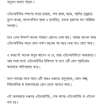
অনুভব করতে পারেন।
এইচআইভির লক্ষণের মধ্যে রয়েছে, গলা ব্যথা, জ্বর, গ্রন্থি (গ্ল্যান্ড)
ফুলে যাওয়া, মাংসপেশিতে ব্যথা ও ক্লান্তি, ত্বকে র‍্যাশের মত শারিরিক
সমস্যা।
তবে এসব উপসর্গ অনেক সাধারণ রোগেও দেখা যায়। আবার অনেক সময়
এইচআইভির অন্য কোন লক্ষণ বছরের পর বছর দেখা নাও যেতে পারে।
এ কারণেই অনেক মানুষ জানেন না যে, তারা এইচআইভিতে আক্রান্ত।
আর সময় মতো এইচআইভির চিকিৎসা না হলে এটি রোগ প্রতিরোধ
ক্ষমতাকে ক্ষতিগ্রস্ত করে।
ফলে সময়ের সাথে সাথে এটি আরও গুরুতর অসুস্থতা, যেমন যক্ষ্মা,
নিউমোনিয়া বা ক্যানসারের রোগ ডেকে আনতে পারে।
এই অবস্থাকে গুরুতর এইচআইভি, শেষ ধাপের এইচআইভি বা এইডস
বলা হয়।