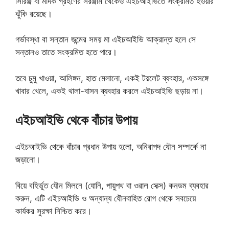
সিরিঞ্জ বা মাদক গ্রহণের সরঞ্জাম থেকেও এইচআইভিতে সংক্রমিত হওয়ার
ঝুঁকি রয়েছে।
গর্ভাবস্থা বা সন্তান জন্মের সময় মা এইচআইভি আক্রান্ত হলে সে
সন্তানও তাতে সংক্রমিত হতে পারে।
তবে চুমু খাওয়া, আলিঙ্গন, হাত মেলানো, একই টয়লেট ব্যবহার, একসঙ্গে
খাবার খেলে, একই থালা-বাসন ব্যবহার করলে এইচআইভি ছড়ায় না।
এইচআইভি থেকে বাঁচার উপায়
এইচআইভি থেকে বাঁচার প্রধান উপায় হলো, অনিরাপদ যৌন সম্পর্কে না
জড়ানো।
বিয়ে বহির্ভূত যৌন মিলনে (যোনি, পায়ুপথ বা ওরাল সেক্স) কনডম ব্যবহার
করুন, এটি এইচআইভি ও অন্যান্য যৌনবাহিত রোগ থেকে সবচেয়ে
কার্যকর সুরক্ষা নিশ্চিত করে।