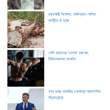
রক্তক্ষয়ী বিক্ষোভ: পাকিস্তান-শাসিত
কাশ্মীরে যা হচ্ছে
পেশি বাড়ানোর ‘নেশায়’ তরুণরা,
চিকিৎসকদের সতর্কতা
বন্ধ হচ্ছে হাঙ্গেরির একমাত্র পারমাণবিক
বিদ্যুৎকেন্দ্র