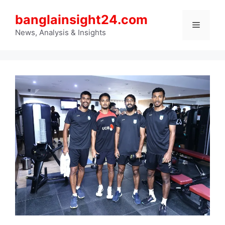
Skip
banglainsight24.com
to
Menu
content
News, Analysis & Insights